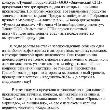
конкурс «Лучший продукт-2023» ООО «Знаменский СГЦ»
предоставил четыре продукта, два из которых – новинка
производства. По итогам конкурса, все заявленные продукты
завоевали золотые медали! Продукты-победители: «Ребрышки
пряные в маринаде», «Свинина в/к», «Набор для холодца
«Рулька да ножки», «Ветчина «По швейцарскому рецепту».
Также ООО «Знаменский СГЦ» вручен почетный
приз «Лучшее предприятие-2023» за высокое качество
выпускаемой продукции.
За годы работы выставка зарекомендовала себя как одна
из наиболее эффективных и авторитетных деловых площадок
в секторе пищевой промышленности. Она традиционно
демонстрирует не только передовые достижения отрасли, но и
дает возможность участникам рынка обсудить важнейшие
вопросы развития индустрии, ее тренды и перспективы.
Спасибо команде организаторов за высококлассный уровень
проведения выставки «Продэкспо-2023». До встречи в
следующем году!
В этом году мы представили топовые позиции нашего
производства: ветчины, колбасы, деликатесы из свинины.
Также были презентованы новинки: «Ребрышки «Пряные» в
маринаде», «Свинина в/к», «Сало с чесноком и черным
перцем», «Ветчина «Карельская».