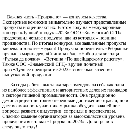
Важная часть «Продэкспо» — конкурсы качества.
Экспертные комиссии внимательно изучают представленные
продукты и оценивают их. В этом году на международный
конкурс «Лучший продукт-2023» ООО «Знаменский СГЦ»
предоставил четыре продукта, два из которых – новинка
производства. По итогам конкурса, все заявленные продукты
завоевали золотые медали! Продукты-победители: «Ребрышки
пряные в маринаде», «Свинина в/к», «Набор для холодца
«Рулька да ножки», «Ветчина «По швейцарскому рецепту».
Также ООО «Знаменский СГЦ» вручен почетный
приз «Лучшее предприятие-2023» за высокое качество
выпускаемой продукции.
За годы работы выставка зарекомендовала себя как одна
из наиболее эффективных и авторитетных деловых площадок
в секторе пищевой промышленности. Она традиционно
демонстрирует не только передовые достижения отрасли, но и
дает возможность участникам рынка обсудить важнейшие
вопросы развития индустрии, ее тренды и перспективы.
Спасибо команде организаторов за высококлассный уровень
проведения выставки «Продэкспо-2023». До встречи в
следующем году!