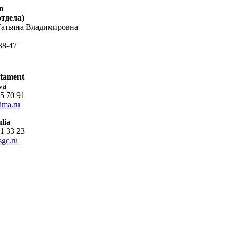
в
отдела)
Татьяна Владимировна
38-47
rtament
va
7 926 235 70 91
ima.ru
lia
7 961 621 33 23
gc.ru