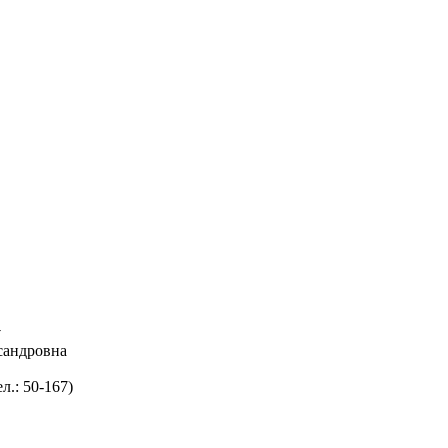
у
сандровна
.: 50-167)