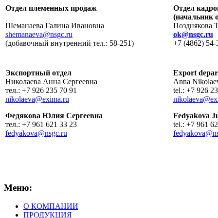
Отдел племенных продаж
Отдел кадро
(начальник 
Шеманаева Галина Ивановна
Позднякова 
shemanaeva@nsgc.ru
ok@nsgc.ru
(добавочный внутренний тел.: 58-251)
+7 (4862) 54-
Экспортный отдел
Export depa
Николаева Анна Сергеевна
Anna Nikolae
тел.: +7 926 235 70 91
tel.: +
nikolaeva@exima.ru
nikolaeva@ex
Федякова Юлия Сергеевна
Fedyakova Ju
тел.: +7 961 621 33 23
tel.: +
fedyakova@nsgc.ru
fedyakova@ns
Меню:
О КОМПАНИИ
ПРОДУКЦИЯ