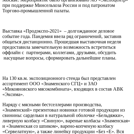
при поддержке Минсельхоза России и под патронатом
Торгово-промышленной палаты.
Выставка «Продэкспо-2021» – долгожданное деловое
событие года. Пандемия ввела ряд ограничений, заставив
общаться дистанционно. Прошедшая выставочная неделя
предоставила замечательную возможность встретиться
оффлайн с партнерами, коллегами, друзьями, обсудить
насущные вопросы, сформировать дальнейшие планы.
На 130 кв.м. экспозиционного стенда был представлен
ассортимент ООО «Знаменского СГЦ» и ЗАО
«Микояновского мясокомбината», входящих в состав АВК
«Эксима».
Наряду с мясными бестселлерами производства,
«Знаменский» презентовал новинки готовой продукции из
свинины: сардельки в натуральной оболочке «Бельдяжки»,
ливерную колбасу «Свиную», вареные колбасы «Знаменская»
и «Знаменская со шпиком», варено-копченую колбасу
«Сервелатную», а также линейку продукции «Без «Е». Вся