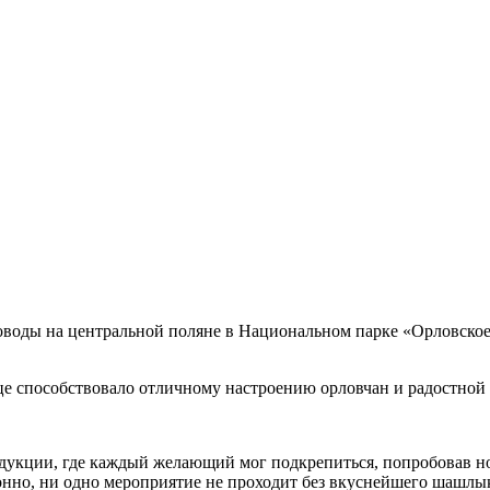
оводы на центральной поляне в Национальном парке «Орловское
нце способствовало отличному настроению орловчан и радостной 
одукции, где каждый желающий мог подкрепиться, попробовав н
онно, ни одно мероприятие не проходит без вкуснейшего шашлык