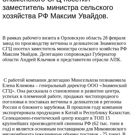
заместитель министра сельского
хозяйства РФ Максим Увайдов.
В рамках рабочего визита в Орловскую область 28 февраля
завод по производству ветчины и деликатесов Знаменского
СГЦ посетил заместитель министра сельского хозяйства РФ
Максим Увайдов. Делегацию сопровождал Губернатор
области Андрей Клычков и представители отрасли АПК.
С работой компании делегацию Минсельхоза познакомила
Елена Климова – генеральный директор ООО «Знаменский
СГЦ». Она рассказала о становлении и развитии центра,
успехах в племенной работе, продажах чистопородного
поголовья и поставках ветчины и деликатесов в регионы
России и ближнего зарубежья. В прошлом году компания
экспортировала продукцию в Китай и Республику Казахстан.
Селекционно-генетический центр входит в ТОП 15
крупнейших производителей свинины РФ (62 тыс. тонн в
год) и является основным поставщиком для Микояновского
мясокомбината (ежедневные объемы поставок - 75 тонн). В