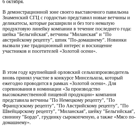
6 октября.
В демонстрационной зоне своего выставочного павильона
Знаменский СГЦ с гордостью представил новые ветчины и
деликатесы, которые расширили и без того немалую
продуктовую линейку компании в течение последнего года:
шейка "Бельгийская", ветчины "Миланская" и "По
австрийскому рецепту", шпик "По-домашнему". Новинки
вызвали уже традиционный интерес и восхищение
участников и посетителей «Золотой осени».
В этом году крупнейший орловский сельхозпроизводитель
вновь принял участие в конкурсе Минсельхоза, который
ежегодно проводится в рамках «Золотой осени». Для
соревнования в номинации «За производство
высококачественной пищевой продукции» компания
представила ветчины "По Немецкому рецепту", "По
Французскому рецепту", "По Австрийскому рецепту", "По
Швейцарскому рецепту", "Миланская", шейку "Бельгийская",
свинину "Бордо", грудинку сырокопченую, а также «Мясо по-
домашнему».