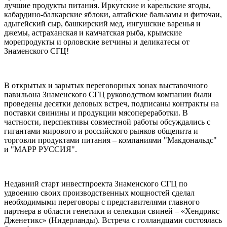
лучшие продукты питания. Иркутские и карельские ягоды,
кабардино-балкарские яблоки, алтайские бальзамы и фиточаи,
адыгейский сыр, башкирский мед, ингушские варенья и
джемы, астраханская и камчатская рыба, крымские
морепродукты и орловские ветчины и деликатесы от
Знаменского СГЦ!
В открытых и зарытых переговорных зонах выставочного
павильона Знаменского СГЦ руководством компании были
проведены десятки деловых встреч, подписаны контракты на
поставки свинины и продукции мясопереработки. В
частности, перспективы совместной работы обсуждались с
гигантами мирового и российского рынков общепита и
торговли продуктами питания – компаниями "Макдональдс"
и "МАРР РУССИЯ".
Недавний старт инвестпроекта Знаменского СГЦ по
удвоению своих производственных мощностей сделал
необходимыми переговоры с представителями главного
партнера в области генетики и селекции свиней – «Хендрикс
Дженетикс» (Нидерланды). Встреча с голландцами состоялась