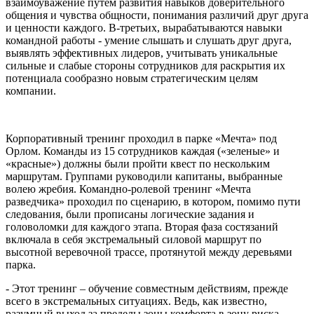
взаимоуважение путем развития навыков доверительного
общения и чувства общности, понимания различий друг друга
и ценности каждого. В-третьих, вырабатываются навыки
командной работы - умение слышать и слушать друг друга,
выявлять эффективных лидеров, учитывать уникальные
сильные и слабые стороны сотрудников для раскрытия их
потенциала сообразно новым стратегическим целям
компании.
Корпоративный тренинг проходил в парке «Мечта» под
Орлом. Команды из 15 сотрудников каждая («зеленые» и
«красные») должны были пройти квест по нескольким
маршрутам. Группами руководили капитаны, выбранные
волею жребия. Командно-ролевой тренинг «Мечта
разведчика» проходил по сценарию, в котором, помимо пути
следования, были прописаны логические задания и
головоломки для каждого этапа. Вторая фаза состязаний
включала в себя экстремальный силовой маршрут по
высотной веревочной трассе, протянутой между деревьями
парка.
- Этот тренинг – обучение совместным действиям, прежде
всего в экстремальных ситуациях. Ведь, как известно,
разумный выход за пределы зоны комфорта в зону риска