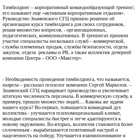
Тимбилдинг – корпоративный командообразующий тренинг;
его называют еще «активным корпоративным отдыхом».
Руководство Знаменского СГЦ приняло решение об
организации курса тимбилдинга для своих сотрудников,
решая множество вопросов, - организационных,
педагогических, коммуникативных. В тренингах приняли
участие специалисты нескольких служб – коммерческой,
службы племенных продаж, службы безопасности, отдела
закупок, отдела рекламы и PR, а также коллектив дочерней
компании Центра – ООО «Макстер».
- Необходимость проведения тимбилдинга, что называется,
назрела – рассказал психолог компании Сергей Маркелов. –
Знаменский СГЦ наращивает производство и увеличивает
штатную численность персонала. В коммерческую службу, к
примеру, пришло множество людей… Каковы же задачи
нашего курса? Во-первых, повышается командный дух
коллектива - улучшается психоэмоциональный климат,
молодые специалисты быстрее и легче адаптируются к
новому окружению. Во-вторых, коллектив становится более
сплоченным - вырабатывается позитивный настрой и
нацеленность на победу. Улучшается взаимопонимание и