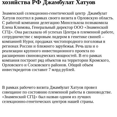
хозяйства РФ Джамбулат Хатуов
Знаменский селекционно-генетический центр Джамбулат
Хатуов посетил в рамках своего визита в Орловскую область.
С работой компании делегацию Минсельхоза познакомила
Елена Климова, Генеральный директор ООО «Знаменский
СГЦ». Она рассказала об успехах Центра в племенной работе,
сотрудничестве с мировым лидером в генетике свиней –
компанией Hypor, продажах чистопородного поголовья в
регионах России и ближнего зарубежья. Речь шла и о
реализации крупного инвестиционного проекта по
расширению свиноводческих мощностей. В его рамках
компания построит ряд объектов на территории Кромского,
Орловского и Сосковского районов. Общий объем
инвесткредитов составит 7 млрд рублей.
В рамках рабочего визита Джамбулат Хатуов провел
совещание по состоянию племенной работы в свиноводстве.
«Знаменский СГЦ» был назван одним из лучших
селекционно-генетических центров нашей страны.