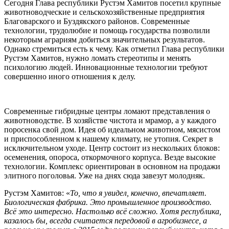
Сегодня Глава республики Рустэм Хамитов посетил крупные
животноводческие и сельскохозяйственные предприятия
Благоварского и Буздякского районов. Современные
технологии, трудолюбие и помощь государства позволили
некоторым аграриям добиться значительных результатов.
Однако стремиться есть к чему. Как отметил Глава республики
Рустэм Хамитов, нужно ломать стереотипы и менять
психологию людей. Инновационные технологии требуют
совершенно иного отношения к делу.
Современные гибридные центры ломают представления о
животноводстве. В хозяйстве чистота и мрамор, а у каждого
поросенка свой дом. Идея об идеальном животном, мясистом
и приспособленном к нашему климату, не утопия. Секрет в
исключительном уходе. Центр состоит из нескольких блоков:
осеменения, опороса, откормочного корпуса. Везде высокие
технологии. Комплекс ориентирован в основном на продажи
элитного поголовья. Уже на днях сюда завезут молодняк.
Рустэм Хамитов: «
То, что я увидел, конечно, впечатляет.
Биологическая фабрика. Это промышленное производство.
Всё это интересно. Настолько всё сложно. Хотя республика,
казалось бы, всегда считается передовой в агробизнесе, а