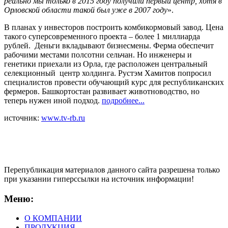
реально мы только в 2015 году получили первый центр, хотя в
Орловской области такой был уже в 2007 году
».
В планах у инвесторов построить комбикормовый завод. Цена
такого суперсовременного проекта – более 1 миллиарда
рублей. Деньги вкладывают бизнесмены. Ферма обеспечит
рабочими местами полсотни сельчан. Но инженеры и
генетики приехали из Орла, где расположен центральный
селекционный центр холдинга. Рустэм Хамитов попросил
специалистов провести обучающий курс для республиканских
фермеров. Башкортостан развивает животноводство, но
теперь нужен иной подход.
подробнее...
источник:
www.tv-rb.ru
Перепубликация материалов данного сайта разрешена только
при указании гиперсcылки на источник информации!
Меню:
О КОМПАНИИ
ПРОДУКЦИЯ