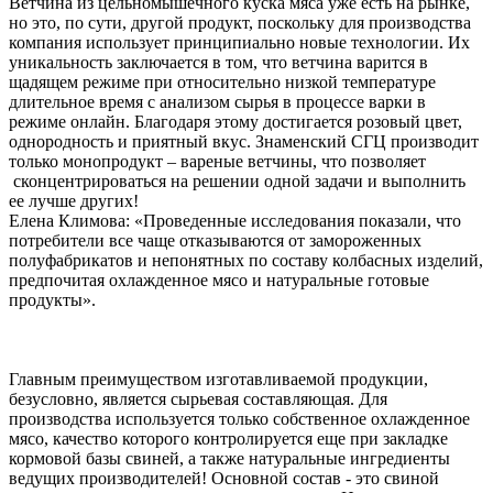
Ветчина из цельномышечного куска мяса уже есть на рынке,
но это, по сути, другой продукт, поскольку для производства
компания использует принципиально новые технологии. Их
уникальность заключается в том, что ветчина варится в
щадящем режиме при относительно низкой температуре
длительное время с анализом сырья в процессе варки в
режиме онлайн. Благодаря этому достигается розовый цвет,
однородность и приятный вкус. Знаменский СГЦ производит
только монопродукт – вареные ветчины, что позволяет
сконцентрироваться на решении одной задачи и выполнить
ее лучше других!
Елена Климова: «Проведенные исследования показали, что
потребители все чаще отказываются от замороженных
полуфабрикатов и непонятных по составу колбасных изделий,
предпочитая охлажденное мясо и натуральные готовые
продукты».
Главным преимуществом изготавливаемой продукции,
безусловно, является сырьевая составляющая. Для
производства используется только собственное охлажденное
мясо, качество которого контролируется еще при закладке
кормовой базы свиней, а также натуральные ингредиенты
ведущих производителей! Основной состав - это свиной