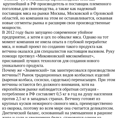
крупнейший в РФ производитель и поставщик племенного
поголовья для свиноводства, а также как надежный
поставщик мяса на рынки Москвы, Московской и Орловской
областей, но компания на этом не останавливается, осваивая
новые сегменты рынка и расширяя свои производственные
мощности.
В 2012 году было запущено современное убойное
предприятие, а затем и цех по обвалке мяса. Однако на тот
момент компания не имела опыта в глубокой переработке
мяса, и новый проект по созданию такого продукта как
ветчина оказался для специалистов настоящим вызовом. Руку
помощи протянул «Микояновский мясокомбинат»,
приславший лучших технологов для создания нового
уникального продукта.
Почему же «Знаменский» так заинтересовался производством
ветчины?! Рынок традиционных видов колбасных изделий
(вареная колбаса, сосиски, сардельки) перенасыщен. При этом
ветчины остаются без должного внимания, хотя на
европейском рынке наблюдается обратная ситуация -
потребление в РФ составляет 0,5 кг в год на душу населения
против 2,5 кг в западных странах. Ветчину готовят из
крупных кусков нежирного свиного мяса, преимущественно
из окорока, поэтому во всем мире она считается деликатесом.
Диетический баланс, основанный на уменьшении в рационе
жира и соли и увеличении белка, становится одним из