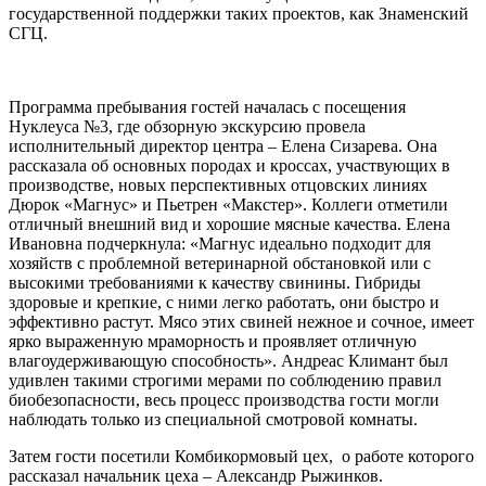
государственной поддержки таких проектов, как Знаменский
СГЦ.
Программа пребывания гостей началась с посещения
Нуклеуса №3, где обзорную экскурсию провела
исполнительный директор центра – Елена Сизарева. Она
рассказала об основных породах и кроссах, участвующих в
производстве, новых перспективных отцовских линиях
Дюрок «Магнус» и Пьетрен «Макстер». Коллеги отметили
отличный внешний вид и хорошие мясные качества. Елена
Ивановна подчеркнула: «Магнус идеально подходит для
хозяйств с проблемной ветеринарной обстановкой или с
высокими требованиями к качеству свинины. Гибриды
здоровые и крепкие, с ними легко работать, они быстро и
эффективно растут. Мясо этих свиней нежное и сочное, имеет
ярко выраженную мраморность и проявляет отличную
влагоудерживающую способность». Андреас Климант был
удивлен такими строгими мерами по соблюдению правил
биобезопасности, весь процесс производства гости могли
наблюдать только из специальной смотровой комнаты.
Затем гости посетили Комбикормовый цех, о работе которого
рассказал начальник цеха – Александр Рыжинков.