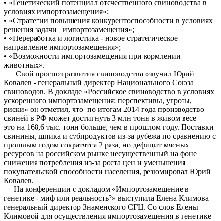
• «Генетический потенциал отечественного свиноводства в
условиях импортозамещения»;
• «Стратегии повышения конкурентоспособности в условиях
решения задачи импортозамещения»;
• «Переработка и логистика - новое стратегическое
направление импортозамещения»;
• «Возможности импортозамещения при кормлении
животных».
Свой прогноз развития свиноводства озвучил Юрий
Ковалев - генеральный директор Национального Союза
свиноводов. В докладе «Российское свиноводство в условиях
ускоренного импортозамещения: перспективы, угрозы,
риски» он отметил, что по итогам 2014 года производство
свиней в РФ может достигнуть 3 млн тонн в живом весе —
это на 168,6 тыс. тонн больше, чем в прошлом году. Поставки
свинины, шпика и субпродуктов из-за рубежа по сравнению с
прошлым годом сократятся 2 раза, но дефицит мясных
ресурсов на российском рынке несущественный на фоне
снижения потребления из-за роста цен и уменьшения
покупательской способности населения, резюмировал Юрий
Ковалев.
На конференции с докладом «Импортозамещение в
генетике - миф или реальность?» выступила Елена Климова –
генеральный директор Знаменского СГЦ. Со слов Елены
Климовой для осуществления импортозамещения в генетике