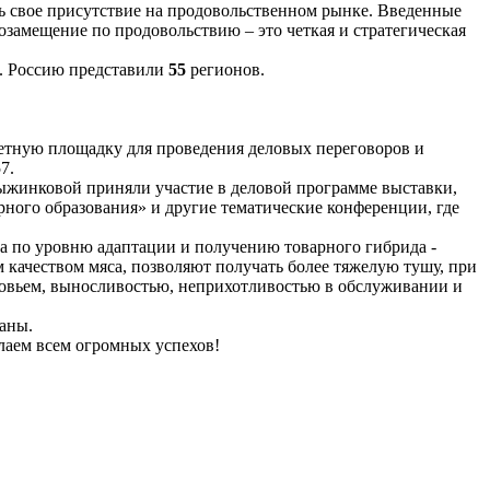
ь свое присутствие на продовольственном рынке. Введенные
замещение по продовольствию – это четкая и стратегическая
. Россию представили
55
регионов.
тетную площадку для проведения деловых переговоров и
7.
ыжинковой приняли участие в деловой программе выставки,
го образования» и другие тематические конференции, где
а по уровню адаптации и получению товарного гибрида -
качеством мяса, позволяют получать более тяжелую тушу, при
оровьем, выносливостью, неприхотливостью в обслуживании и
раны.
лаем всем огромных успехов!