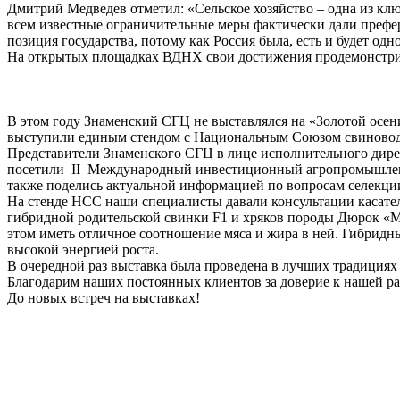
Дмитрий Медведев отметил: «Сельское хозяйство – одна из к
всем известные ограничительные меры фактически дали префер
позиция государства, потому как Россия была, есть и будет од
На открытых площадках ВДНХ свои достижения продемонстр
В этом году Знаменский СГЦ не выставлялся на «Золотой осен
выступили единым стендом с Национальным Союзом свиноводов
Представители Знаменского СГЦ в лице исполнительного дире
посетили II Международный инвестиционный агропромышленн
также поделись актуальной информацией по вопросам селекци
На стенде НСС наши специалисты давали консультации касател
гибридной родительской свинки F1 и хряков породы Дюрок «Ма
этом иметь отличное соотношение мяса и жира в ней. Гибридн
высокой энергией роста.
В очередной раз выставка была проведена в лучших традициях 
Благодарим наших постоянных клиентов за доверие к нашей р
До новых встреч на выставках!