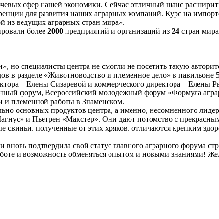
лючевых сфер нашей экономики. Сейчас отличный шанс расширит
енции для развития наших аграрных компаний. Курс на импорто
ной из ведущих аграрных стран мира».
ировали более
2000
предприятий и организаций из
24
стран мира
и», но специалисты центра не смогли не посетить такую автори
 в разделе «Животноводство и племенное дело» в павильоне 5
ктора – Елены Сизаревой и коммерческого директора – Елены Р
ый форум, Всероссийский молодежный форум «Формула аграрно
и и племенной работы в Знаменском.
ьно основных продуктов центра, а именно, несомненного лидер
гнус» и Пьетрен «Макстер». Они дают потомство с прекрасным 
ые свиньи, полученные от этих хряков, отличаются крепким зд
и вновь подтвердила свой статус главного аграрного форума ст
аботе и возможность обменяться опытом и новыми знаниями! Же