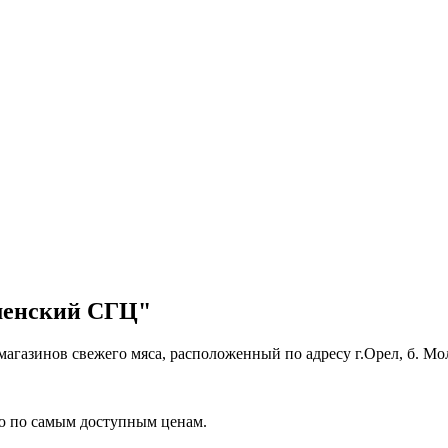
менский СГЦ"
агазинов свежего мяса, расположенный по адресу г.Орел, б. Мо
 по самым доступным ценам.