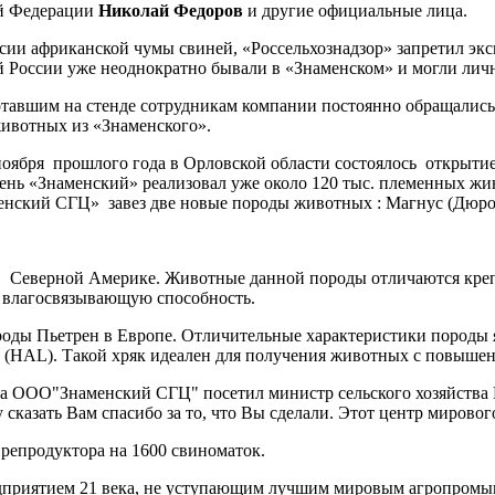
ой Федерации
Николай Федоров
и другие официальные лица.
ссии африканской чумы свиней, «Россельхознадзор» запретил эк
ей России уже неоднократно бывали в «Знаменском» и могли лич
тавшим на стенде сотрудникам компании постоянно обращались
животных из «Знаменского».
ле ноября прошлого года в Орловской области состоялось открыт
день «Знаменский» реализовал уже около 120 тыс. племенных жи
менский СГЦ» завез две новые породы животных : Магнус (Дюро
 в Северной Америке. Животные данной породы отличаются кре
 влагосвязывающую способность.
роды Пьетрен в Европе. Отличительные характеристики породы я
сса (HAL). Такой хряк идеален для получения животных с повыш
ода ООО"Знаменский СГЦ" посетил министр сельского хозяйства
казать Вам спасибо за то, что Вы сделали. Этот центр мирового
 репродуктора на 1600 свиноматок.
едприятием 21 века, не уступающим лучшим мировым агропром