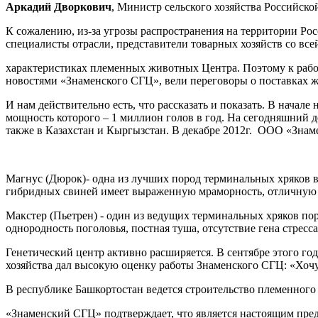
Аркадий Дворкович
, Министр сельского хозяйства Российск
К сожалению, из-за угрозы распространения на территории Ро
специалисты отрасли, представители товарных хозяйств со вс
характеристиках племенных животных Центра. Поэтому к рабо
новостями «Знаменского СГЦ», вели переговоры о поставках 
И нам действительно есть, что рассказать и показать. В нача
мощность которого – 1 миллион голов в год. На сегодняшний 
также в Казахстан и Кыргызстан. В декабре 2012г. ООО «Зна
Магнус (Дюрок)- одна из лучших пород терминальных хряков
гибридных свиней имеет выраженную мраморность, отличную
Макстер (Пьетрен) - один из ведущих терминальных хряков по
однородность поголовья, постная туша, отсутствие гена стре
Генетический центр активно расширяется. В сентябре этого г
хозяйства дал высокую оценку работы Знаменского СГЦ: «Хочу с
В республике Башкортостан ведется строительство племенного
«Знаменский СГЦ» подтверждает, что является настоящим пр