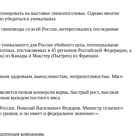
спонировать на выставке свинопоголовье. Однако многие
но убедиться в уникальных
 свиноводы со всей России, интересовались последними
ие уникального для России убойного цеха, потенциальная
вотных, поставляемых в 45 регионов Российской Федерации, а
к) из Канады и Макстер (Пьетрен) из Франции.
пким здоровьем, выносливостью, неприхотливостью. Мясо
вляется низкая конверсия корма, быстрый рост, высокая
енным выходом постного мяса.
 России, Николай Васильевич Федоров. Министр сельского
 уровня, и он имеет и федеральное значение»».
ышленным компаниям.