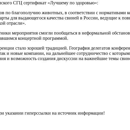
нского СГЦ сертификат «Лучшему по здоровью»:
ов по благополучию животных, в соответствии с нормативами к
андарты для выдающегося качества свиней в России, ведущие к п
ой отрасли».
астники мероприятия смогли пообщаться в неформальной обстано
авшимся концертной программой.
нции стало хорошей традицией. География делегатов конферен
 так и новые компании, на дальнейшее сотрудничество с которы
ия и возможность создания дискуссии на важнейшие темы свино
при указании гиперсcылки на источник информации!