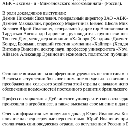
АВК «Эксима» и «Микояновского мясокомбината» (Россия).
В роли докладчиков выступили:
Дёмин Николай Яковлевич, генеральный директор ЗАО «АВК» 
Дэмиен Маклахлин, профессор Маркетинга Бизнес-Школа Миха
Ковалев Юрий Иванович, генеральный директор Национальног
Тардатьян Александр Гарриевич, руководитель группы свино
Тон тен Дам, менеджер компании «Хайпор» (Хендрикс Дженети
Конрад Брокман, старший генетик компании «Хайпор» (Хендри
Витомир Видович, доктор наук, профессор университета «Novi 
Айвазов Александр Эрвинович экономист, политолог, публицис
Основное внимание на конференции уделялось перспективам р
В своем выступлении большое внимание он уделил развитию но
преображении сельского хозяйства этой страны с началом испо
обеспечение возможностей постоянного развития бразильского
Профессор маркетинга Дублинского университетского колледж
произошли в агробизнесе, а также высказал свое мнение и дал 
Очень информативным получился доклад Юрия Ивановича Ковале
влияние на среднесрочные перспективы». Юрий Иванович приве
столкнулась свиноводческая отрасль со вступлением России в