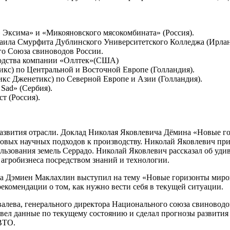
Эксима» и «Микояновского мясокомбината» (Россия).
ила Смурфита Дублинского Университетского Колледжа (Ирлан
о Союза свиноводов России.
водства компании «Оллтек»(США)
кс) по Центральной и Восточной Европе (Голландия).
кс Дженетикс) по Северной Европе и Азии (Голландия).
Sad» (Сербия).
т (Россия).
азвития отрасли. Доклад Николая Яковлевича Дёмина «Новые го
вых научных подходов к производству. Николай Яковлевич приз
льзования земель Серрадо. Николай Яковлевич рассказал об уди
 агробизнеса посредством знаний и технологии.
а Дэмиен Маклахлин выступил на тему «Новые горизонты мирово
рекомендации о том, как нужно вести себя в текущей ситуации.
ва, генерального директора Национального союза свиноводов, 
л данные по текущему состоянию и сделал прогнозы развития с
 ВТО.