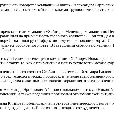
руппы свиноводства компании «Оллтек» Александра Гарриевича 
тся задачи сельского хозяйства, с какими трудностями оно столк
 представители компании «Хайпор». Менеджер компании по Цен
авленная на прибыльность товарного хозяйства». Тон тен Дам в
пор» Libra – лидеру по эффективному использованию корма. Ис
ое жизнеспособное поголовье. В завершении своего выступления
в России.
ему: «Геномная селекция в компании «Хайпор»: Новая эра насту
сти, а также то, как с применением новых технологий можно бу
пление нашего гостя из Сербии – профессора Витомира Видович
о всех технологических процессах в течение всего жизненного 
роизводства животных, технологии кормления, предупреждения 
г Александр Эрвинович Айвазов с докладом на тему: «Николай К
экономики, а также поделился прогнозами экономической ситуац
на Климова поблагодарила партнеров генетического центра – к
а надежду на дальнейшее взаимовыгодное сотрудничество.