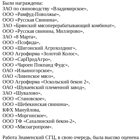
Были награждены:
ЗАО по свиноводству «Владимирское»,
ООО «Рамфуд-Поволжье»,
ООО «Русская Свинина»,
ЗАО «Брянский мясоперерабатывающий комбинат»,
ООО «Русская свинина, Миллерово»,
ЗАО «8 Марта»,
ООО «Псофида»,
ООО «Шигонский Агрохолдинг»,
ООО Агрофирма «Золотой Колос»,
ООО «СарПродАгро»,
ООО «Чароен Покпанд Фудс»,
ОАО «Ильиногорское»,
ОАО «Ливенское мясо»,
ООО Агрофирма «Оскольский бекон 2»,
ОАО «Шуваевский племенной завод»,
ЗАО «Шувалово»,
ООО «Становское»,
ООО «Шебекинская свинина»,
КФХ Мануйлова,
ООО «Моргинское»,
ООО ТФ «Сахалинский бекон-2»,
ООО «Мясоагропром».
Работа Знаменский СГЦ, в свою очередь, была высоко оценен