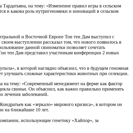
Тардатьяна, на тему: «Изменение правил игры в сельском
нется и какова роль нутригеномики и инноваций в сельском
тральной и Восточной Европе Тон тен Дам выступил с
 своем выступлении рассказал том, что нового появилось в
пользование данной свиноматки позволяет сочетать
 Тон тен Дам представил участникам конференции 2 новых
пила», в которой наглядно объяснил, что в будущем геномная
дет улучшать сложные характеристики животных при селекции.
а на тему: «Современный менеджмент на ферме как фактор
цикла свиньи. Он объяснил, как важно правильно применять
и лечения заболеваний.
ондратьев как «зеркало» мирового кризиса», в котором он
ии на ближайшие 10 лет.
омпании, использующие генетику «Хайпор», за