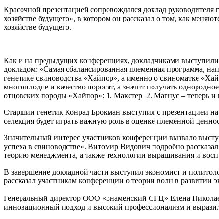
Красочной презентацией сопровождался доклад руководителя г
хозяйстве будущего», в котором он рассказал о том, как меняю
хозяйстве будущего.
Как и на предыдущих конференциях, докладчиками выступили
докладом: «Самая сбалансированная племенная программа, напр
генетике свиноводства «Хайпор», а именно о свиноматке «Хай
многоплодие и качество поросят, а значит получать однородн
отцовских породы «Хайпор»: 1. Макстер 2. Магнус – теперь и 
Старший генетик Конрад Брокман выступил с презентацией на т
селекция будет играть важную роль в оценке племенной ценно
Значительный интерес участников конференции вызвало высту
успеха в свиноводстве». Витомир Видович подробно рассказал 
теорию менеджмента, а также технологии выращивания и восп
В завершение докладной части выступил экономист и политоло
рассказал участникам конференции о теории волн в развитии 
Генеральный директор ООО «Знаменский СГЦ» Елена Николаев
инновационный подход и высокий профессионализм и выразил