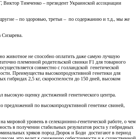
, Виктор Тимченко – президент Украинской ассоциации
ругие – по здоровью, третьи – по содержанию и т.д., мы же
 Сизарева.
одно животное не способно оплатить даже самую лучшую
аточно племенной родительской свинки F1 для товарного
 осуществляется совместно с голландской генетической
ности. Преимущества высокопродуктивной генетики для
х гибридах 2,5 кг, скороспелости до 150 дней, высоком
л высокую оценку достижений генетического центра.
чно предложений по высокопродуктивной генетике свиней,
а мировой уровень в селекционно-генетической работе, о чем
ность в получении стабильных результатов роста у гибридных
ерминальных хряков пород Дюрок и Боди достигают в период
озисом, что ведет к снижению себестоимости и к существенной