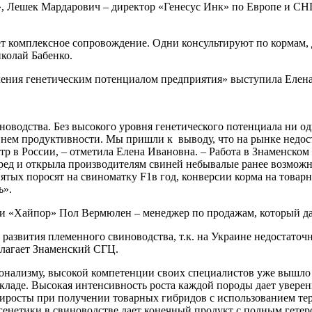
 Лешек Мардарович – директор «Генесус Инк» по Европе и СНГ
ает комплексное сопровождение. Одни консультируют по кормам, д
иколай Бабенко.
ения генетическим потенциалом предприятия» выступила Елена
иноводства. Без высокого уровня генетического потенциала ни 
нем продуктивности. Мы пришли к выводу, что на рынке недост
р в России, – отметила Елена Ивановна. – Работа в Знаменском
ред и открыла производителям свиней небывалые ранее возмож
тых поросят на свиноматку F1в год, конверсии корма на товарны
ь».
ии «Хайпор» Пол Вермюлен – менеджер по продажам, который да
развития племенного свиноводства, т.к. на Украине недостато
длагает Знаменский СГЦ.
нализму, высокой компетенции своих специалистов уже вышло н
кладе. Высокая интенсивность роста каждой породы дает уверен
риросты при получении товарных гибридов с использованием т
генетики в свиноводстве дает конечный продукт с полным гетер