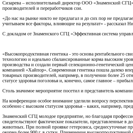
Сизарева – исполнительный директор ООО «Знаменский СГЦ»,
производителей и переработчиков сои.
«До нас на рынке никто не предлагал и до сих пор не предлаг
учитываем все факторы, влияющие на результат» - рассказал Н
С докладом от Знаменского СГЦ «Эффективная система управл
«Высокопродуктивная генетика - это основа рентабельного св
технологию и идеально сбалансированные корма высоким уров
производства и создали первый селекционно-генетический цент
компанией «Хайпор». Современная генетика пошла далеко впе
товарных производителей, например, в получении более 25 отня
статусе здоровья поголовья и, конечно, самое главное – прибыл
Столь значимое мероприятие посетил и представитель компан
На конференции особое внимание уделили вопросу перспектив 
особенно с высоким статусом здоровья – каких, например, пре
Знаменский СГЦ молодое предприятие, но благодаря профессио
свидетельствуют фактические показатели, представленные в до
животных. При полной проявке гетерозиса, среднесуточные п
окорма более 900 г. в сутки. Применение высокопродуктивной 