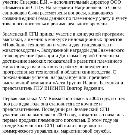
участие Сизарева Е.И. – исполнительный директор ООО
«Знаменский СГЦ». На заседании Национального Союза
свиноводов были рассмотрены вопросы, касающиеся
создания единой базы данных по племенному учету и учету
товарного поголовья в режиме реального времени.
Знаменский СГЦ принял участие в конкурсной программе
выставки, а именно в конкурсе инновационных проектов
«Новейшие технологии и услуги для птицеводства и
животноводства». Заслуженной наградой для Знаменского
стало вручение Гран-при и Диплома Первой Степени за
достижение высоких показателей в развитии племенного
животноводства и активную работу по внедрению
прогрессивных технологий в области свиноводства. С
пожеланиями успехов награды вручили: президент
выставочной компании «Асти Групп» Наринэ Багманян и
представитель ГНУ ВНИИПП Виктор Радкевич.
Первая выставка VIV Russia состоялась в 2004 году, и с тех
пор раз в два года она становится все крупнее и
представительнее. Последний раз Знаменский СГЦ
участвовал на выставке в 2009 году, когда только начались
первые продажи племенного поголовья. В этом году на
стенде Знаменского СГЦ работали специалисты
коммерческого управления, маркетинговой службы,