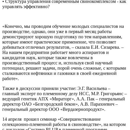
• Структура управления современным свинокомплексом - как
управлять эффективно?
«Конечно, мы проводим обучение молодых специалистов на
производстве, однако, они уже в первый месяц работы
демонстрируют хорошую подготовку по тем направлениям,
которые имеют практическое применение, что позволяет
добиваться отличных результатов, – сказала Е.И. Сизарева. –
На нашем предприятии работает много аспирантов и
кандидатов наук, которые также вовлечены в
производственный процесс и, используя свой научный
потенциал, решают задачи, порой очень сложные, с которыми
сталкиваются нефтяники и газовики в своей ежедневной
работе».
Также в дискуссии приняли участие: Э.Г. Васильева –
главный эксперт по племенному делу НСС, М.Р. Григорьянс –
ведущий генетик АПХ «Мираторг», А.А. Пак – генеральный
директор ОАО «Белгородский бекон», А.В. Парахневич –
генеральный директор ООО «Вердазернопродукт».
14 апреля прошел семинар «Совершенствование
селекционно-племенной работы в свиноводстве», на котором
с докладом «Система BLUP в племенной программе