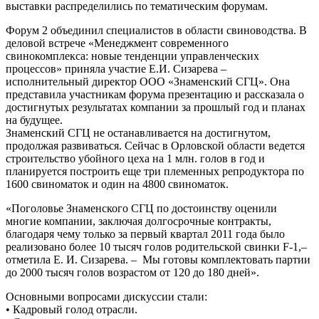
выставки распределились по тематическим форумам.
Форум 2 объединил специалистов в области свиноводства. В
деловой встрече «Менеджмент современного
свинокомплекса: новые тенденции управленческих
процессов» приняла участие Е.И. Сизарева –
исполнительный директор ООО «Знаменский СГЦ». Она
представила участникам форума презентацию и рассказала о
достигнутых результатах компании за прошлый год и планах
на будущее.
Знаменский СГЦ не останавливается на достигнутом,
продолжая развиваться. Сейчас в Орловской области ведется
строительство убойного цеха на 1 млн. голов в год и
планируется построить еще три племенных репродуктора по
1600 свиноматок и один на 4800 свиноматок.
«Поголовье Знаменского СГЦ по достоинству оценили
многие компании, заключая долгосрочные контракты,
благодаря чему только за первый квартал 2011 года было
реализовано более 10 тысяч голов родительской свинки F-1,–
отметила Е. И. Сизарева. – Мы готовы комплектовать партии
до 2000 тысяч голов возрастом от 120 до 180 дней».
Основными вопросами дискуссии стали:
• Кадровый голод отрасли.