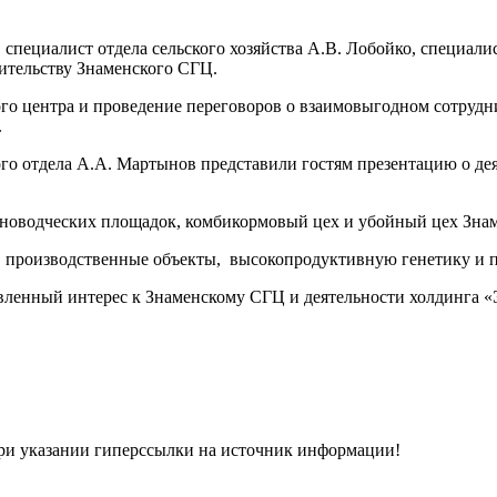
пециалист отдела сельского хозяйства А.В. Лобойко, специалис
ительству Знаменского СГЦ.
го центра и проведение переговоров о взаимовыгодном сотрудни
.
го отдела А.А. Мартынов представили гостям презентацию о дея
тноводческих площадок, комбикормовый цех и убойный цех Зна
, производственные объекты, высокопродуктивную генетику и п
ленный интерес к Знаменскому СГЦ и деятельности холдинга «
при указании гиперсcылки на источник информации!