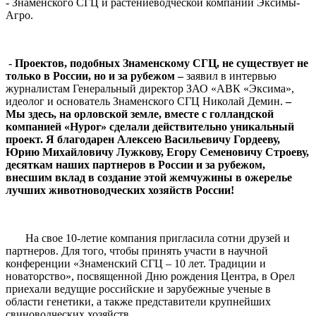
- Знаменского СГЦ и растениеводческой компании Эксимы-
Агро.
-
Проектов, подобных Знаменскому СГЦ, не существует не
только в России, но и за рубежом –
заявил в интервью
журналистам Генеральный директор ЗАО «АВК «Эксима»,
идеолог и основатель Знаменского СГЦ Николай Демин.
–
Мы здесь, на орловской земле, вместе с голландской
компанией «
Hypor
» сделали действительно уникальный
проект. Я благодарен Алексею Васильевичу Гордееву,
Юрию Михайловичу Лужкову, Егору Семеновичу Строеву,
десяткам наших партнеров в России и за рубежом,
внесшим вклад в создание этой жемчужины в ожерелье
лучших животноводческих хозяйств России!
На свое 10-летие компания пригласила сотни друзей и
партнеров. Для того, чтобы принять участи в научной
конференции «Знаменский СГЦ – 10 лет. Традиции и
новаторство», посвященной Дню рождения Центра, в Орел
приехали ведущие российские и зарубежные ученые в
области генетики, а также представители крупнейших
свиноводческих хозяйств.