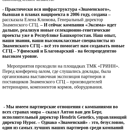
- Практически вся инфраструктура «Знаменского»,
бывшая в планах нацпроекта в 2006 году, создана –
рассказала Елена Климова, Генеральный директор
Знаменского СГЦ.
– И сейчас компания «Эксима» идет
дальше, реализуя новые селекционно-генетические
проекты уже в Республике Башкортостан. Наш опыт,
наши знания, наши высококлассные специалисты из
Знаменского СГЦ – всё это помогает нам создавать новые
СГЦ – Уфимский и Благоварский - на беспрецедентно
высоком уровне.
Мероприятия проходили на площадках ТМК «ГРИНН».
Перед конференц-залом, где слушались доклады, была
организована выставочная экспозиция партнеров и
поставщиков Знаменского СГЦ – производителей
ветеринарии, компонентов кормов, оборудования.
- Мы имеем партнерские отношения с компаниями во
всех странах мира – сказал Антон ван ден Берг,
исполнительный директор
Hendrix
Genetics, управляющий
директор
Hypor. – Однако «Знаменский» - это, безусловно,
один из самых лучших наших партнеров среди компаний