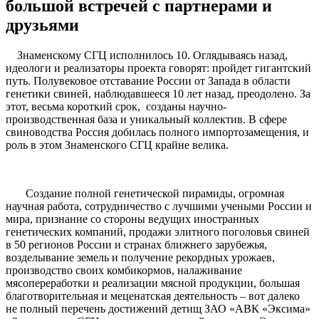
большой встречей с партнерами и
друзьями
Знаменскому СГЦ исполнилось 10. Оглядываясь назад,
идеологи и реализаторы проекта говорят: пройдет гигантский
путь. Полувековое отставание России от Запада в области
генетики свиней, наблюдавшееся 10 лет назад, преодолено. За
этот, весьма короткий срок, созданы научно-
производственная база и уникальный коллектив. В сфере
свиноводства Россия добилась полного импортозамещения, и
роль в этом Знаменского СГЦ крайне велика.
Создание полной генетической пирамиды, огромная
научная работа, сотрудничество с лучшими учеными России и
мира, признание со стороны ведущих иностранных
генетических компаний, продажи элитного поголовья свиней
в 50 регионов России и странах ближнего зарубежья,
возделывание земель и получение рекордных урожаев,
производство своих комбикормов, налаживание
мясопереработки и реализации мясной продукции, большая
благотворительная и меценатская деятельность – вот далеко
не полный перечень достижений детищ ЗАО «АВК «Эксима»