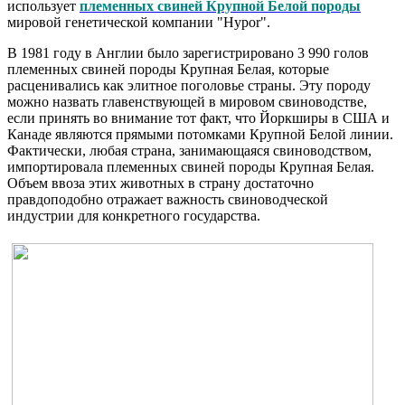
использует
племенных свиней Крупной Белой породы
мировой генетической компании "Hypor".
В 1981 году в Англии было зарегистрировано 3 990 голов
племенных свиней породы Крупная Белая, которые
расценивались как элитное поголовье страны. Эту породу
можно назвать главенствующей в мировом свиноводстве,
если принять во внимание тот факт, что Йоркширы в США и
Канаде являются прямыми потомками Крупной Белой линии.
Фактически, любая страна, занимающаяся свиноводством,
импортировала племенных свиней породы Крупная Белая.
Объем ввоза этих животных в страну достаточно
правдоподобно отражает важность свиноводческой
индустрии для конкретного государства.