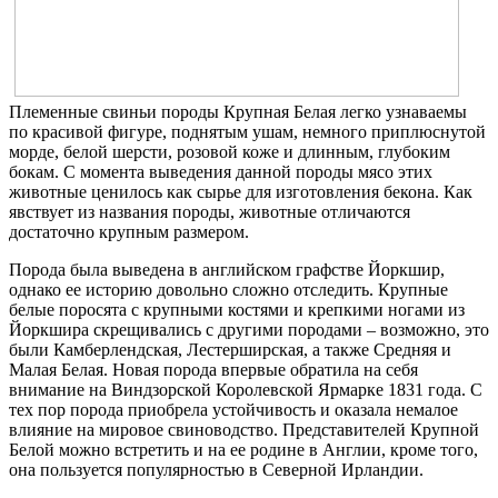
Племенные свиньи породы Крупная Белая легко узнаваемы
по красивой фигуре, поднятым ушам, немного приплюснутой
морде, белой шерсти, розовой коже и длинным, глубоким
бокам. С момента выведения данной породы мясо этих
животные ценилось как сырье для изготовления бекона. Как
явствует из названия породы, животные отличаются
достаточно крупным размером.
Порода была выведена в английском графстве Йоркшир,
однако ее историю довольно сложно отследить. Крупные
белые поросята с крупными костями и крепкими ногами из
Йоркшира скрещивались с другими породами – возможно, это
были Камберлендская, Лестерширская, а также Средняя и
Малая Белая. Новая порода впервые обратила на себя
внимание на Виндзорской Королевской Ярмарке 1831 года. С
тех пор порода приобрела устойчивость и оказала немалое
влияние на мировое свиноводство. Представителей Крупной
Белой можно встретить и на ее родине в Англии, кроме того,
она пользуется популярностью в Северной Ирландии.