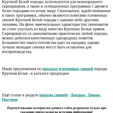
Крупной Белой породы, используются для межпородного
скрещивания, а также в селекционных программах с двумя и
более породами по всему миру. Свиноматки, задействованные
в таких программах, обычно являются помесями племенных
свиней Крупной Белой породы с какими-либо другими
линиями. На фоне замечательных характеристик свиноматок
не стоит упускать из виду качества Крупных Белых хряков.
Скрещивая их со свиноматками практически любой породы,
можно добиться качественных однородных пометов.
Большинство такого потомства идет на продажу, однако
лучшие молодые свинки могут быть оставлены для
воспроизводства.
Наши предложения по
продаже племенных свиней
породы
Крупная Белая - в каталоге продукции.
Ещё статьи в разделе
породы свиней
:
Ландрас
,
Дюрок
,
Пьетрен
.
Перепубликация материалов данного сайта разрешена только при
указании
гиперсcылки
на источник информации!