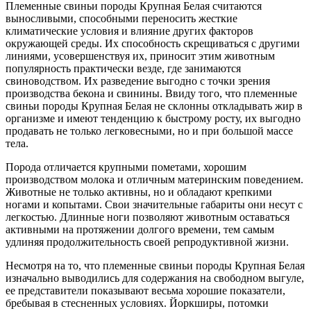
Племенные свиньи породы Крупная Белая считаются
выносливыми, способными переносить жесткие
климатические условия и влияние других факторов
окружающей среды. Их способность скрещиваться с другими
линиями, усовершенствуя их, приносит этим животным
популярность практически везде, где занимаются
свиноводством. Их разведение выгодно с точки зрения
производства бекона и свинины. Ввиду того, что племенные
свиньи породы Крупная Белая не склонны откладывать жир в
организме и имеют тенденцию к быстрому росту, их выгодно
продавать не только легковесными, но и при большой массе
тела.
Порода отличается крупными пометами, хорошим
производством молока и отличным материнским поведением.
Животные не только активны, но и обладают крепкими
ногами и копытами. Свои значительные габариты они несут с
легкостью. Длинные ноги позволяют животным оставаться
активными на протяжении долгого времени, тем самым
удлиняя продолжительность своей репродуктивной жизни.
Несмотря на то, что племенные свиньи породы Крупная Белая
изначально выводились для содержания на свободном выгуле,
ее представители показывают весьма хорошие показатели,
бребывая в стесненных условиях. Йоркширы, потомки