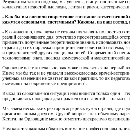
Результатом такого подхода, мы уверены, станут постоянные с
коллективах недостойные люди, лентяи и рвачи, категорическ
- Как бы вы оценили современное состояние отечественной
кажутся основными, системными? Каковы, на ваш взгляд, 
- К сожалению, пока вузы не готовы поставлять полностью гот
реалий сегодняшнего дня, отчетливо просматривающейся отстр
применять полученные теоретические знания, использовать но
отрасли до сих пор лежат принципы еще советской системы, в
и представителей других специальностей. Современный специал
технологиями, знать нюансы коммерческой и маркетинговой дея
Однако не все так печально, как может показаться на первый 
Иначе мы бы так и не увидели высококлассных врачей-ветерин
учебных заведений не хватает живой практики, то их педагога
выезжают на современные предприятия?..
Выход из сложившейся ситуации нам видится только один – тес
предоставлять площадки для практических занятий – только в 
Мы знаем нескольких ректоров аграрных вузов страны, где ст
организованным досугом. Другой вопрос – как обычному парень
Кстати, на Орловщине можно отметить прекрасную организаци
Нам кажется важным обратить внимание профессионально-педа