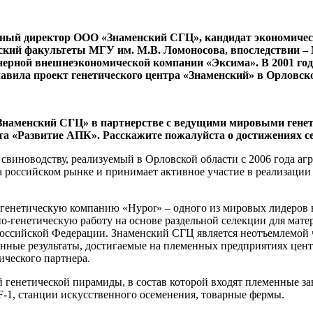
й директор ООО «Знаменский СГЦ», кандидат экономически
ский факультеты МГУ им. М.В. Ломоносова, впоследствии 
онерной внешнеэкономической компании «Эксима». В 2001 год
главила проект генетического центра «Знаменский» в Орловск
 «Знаменский СГЦ» в партнерстве с ведущими мировыми ген
та «Развитие АПК». Расскажите пожалуйста о достижениях с
 свиноводству, реализуемый в Орловской области с 2006 года а
российском рынке и принимает активное участие в реализации 
 генетическую компанию «Hypor» – одного из мировых лидеров в
-генетическую работу на основе раздельной селекции для мат
оссийской Федерации. Знаменский СГЦ является неотъемлемой 
енные результаты, достигаемые на племенных предприятиях цен
ического партнера.
 генетической пирамиды, в состав которой входят племенные з
-1, станции искусственного осеменения, товарные фермы.