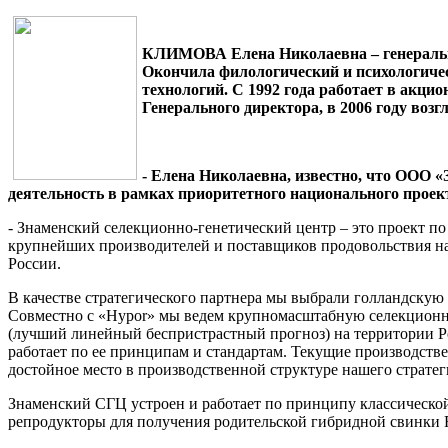
КЛИМОВА Елена Николаевна – генеральны
Окончила филологический и психологиче
технологий. С 1992 года работает в акци
Генерального директора, в 2006 году воз
- Елена Николаевна, известно, что ООО
деятельность в рамках приоритетного национального проек
- Знаменский селекционно-генетический центр – это проект по
крупнейших производителей и поставщиков продовольствия на 
России.
В качестве стратегического партнера мы выбрали голландскую
Совместно с «Hypor» мы ведем крупномасштабную селекционно
(лучший линейный беспристрастный прогноз) на территории Р
работает по ее принципам и стандартам. Текущие производств
достойное место в производственной структуре нашего стратег
Знаменский СГЦ устроен и работает по принципу классической
репродукторы для получения родительской гибридной свинки F