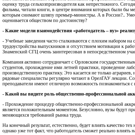
оценку труда сельхозпроизводителя как непрестижного. Сегодн
фильмы, читали книги, в центре внимания которых были бы ме
которым снимают шляпу премьер-министры. А в России?.. Умест
оценивается обществом по достоинству?
- Какие модели взаимодействия «работодатель – вуз» реал
- Учебные заведения часто сталкиваются с плохим набором на 
трудоустройства выпускников и отсутствием мотивации к рабо
Знаменский СГЦ очень заинтересован в непосредственном учас
Компания активно сотрудничает с Орловским государственным
студентов, прохождение ими летней практики, проведение лабо
производственную практику. Это касается не только аграриев,
рядовые специалисты регулярно читают в ОрелГАУ лекции. Со
преподаватели имеют отличную возможность познакомиться с 
- Какой вы видите роль общественно-профессиональной ак
- Прохождение процедур общественно-профессиональной аккред
является положительным моментом. Безусловно, вузы будут пр
меняющихся требований рынка труда.
На конечный результат, естественно, будет влиять качество т
однако уже тот факт, что работодатель сможет реально влиять