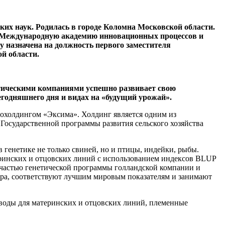
х наук. Родилась в городе Коломна Московской области.
– Международную академию инновационных процессов и
у назначена на должность первого заместителя
ой области.
етическими компаниями успешно развивает свою
егодняшнего дня и видах на «будущий урожай».
грохолдингом «Эксима». Холдинг является одним из
Государственной программы развития сельского хозяйства
 генетике не только свиней, но и птицы, индейки, рыбы.
еринских и отцовских линий с использованием индексов BLUP
частью генетической программы голландской компании и
тра, соответствуют лучшим мировым показателям и занимают
аводы для материнских и отцовских линий, племенные