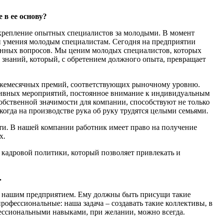
в ее основу?
акрепление опытных специалистов за молодыми. В момент
и умения молодым специалистам. Сегодня на предприятии
енных вопросов. Мы ценим молодых специалистов, которых
знаний, который, с обретением должного опыта, превращает
, ежемесячных премий, соответствующих рыночному уровню.
ативных мероприятий, постоянное внимание к индивидуальным
собственной значимости для компании, способствуют не только
огда на производстве рука об руку трудятся целыми семьями.
и. В нашей компании работник имеет право на получение
х.
 кадровой политики, который позволяет привлекать и
.
о с нашим предприятием. Ему должны быть присущи такие
профессиональные: наша задача – создавать такие коллективы, в
фессиональными навыками, при желании, можно всегда.