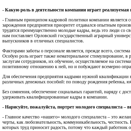
- Какую роль в деятельности компании играет реализуемая
- Главным принципом кадровой политики компании является со
зарождения предприятия приоритет отдавался опытным произв
трудятся преимущественно молодые кадры, ведь это люди со 
нам поставляет Орловский государственный аграрный универси
выпускников в отличных специалистов.
Факторами заботы о персонале является, прежде всего, систе
Особую роль играет также нематериальное стимулирование, в
заслугам сотрудников, их обучение, осуществляемое на систем
позитивному отношению к ней, но и побуждают всемерно оправд
Для обеспечения предприятия кадрами нужной квалификации н
различных денежных пособий: по поводу рождения ребенка, юб
Без сомнения, обеспечение социальных гарантий, наряду с дос
удерживать квалифицированные кадры в компании.
- Нарисуйте, пожалуйста, портрет молодого специалиста – в
- Главное качество «нашего» молодого специалиста – это жел
черты, как любознательность, коммуникабельность, честность. 
которых труд приносит радость, потому что каждый работник 