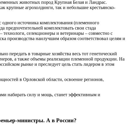
племенных животных пород Крупная Белая и Ландрас.
ак крупные агрохолдинги, так и небольшие крестьянско-
с одного источника комплектования (племенного
да предпочтительней комплектовать свои стада
– технологи, селекционеры и ветеринары – совместно с
ска производства наилучшим образом соответствовал целям и
но передать в товарные хозяйства весь тот генетический
тнеров, а также объемы реализации племенной продукции. На
сийском рынке и преследует цель стать лидером в этом
щностей в Орловской области, освоение регионов,
ами набирать силу и мощь, станет эффективным и
емьер-министры. А в России?