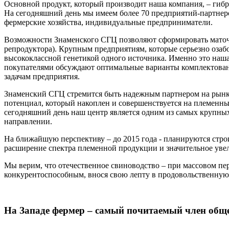
Основной продукт, который производит наша компания, – гиб
На сегодняшний день мы имеем более 70 предприятий-партнеров
фермерские хозяйства, индивидуальные предприниматели.
Возможности Знаменского СГЦ позволяют сформировать маточн
репродуктора). Крупным предприятиям, которые серьезно озаб
высококлассной генетикой одного источника. Именно это наша
покупателями обсуждают оптимальные варианты комплектовани
задачам предприятия.
Знаменский СГЦ стремится быть надежным партнером на рынке 
потенциал, который накоплен и совершенствуется на племенн
сегодняшний день наш центр является одним из самых крупных
направлении.
На ближайшую перспективу – до 2015 года - планируются стро
расширение спектра племенной продукции и значительное уве
Мы верим, что отечественное свиноводство – при массовом пе
конкурентоспособным, внося свою лепту в продовольственную 
На Западе фермер – самый почитаемый член обще