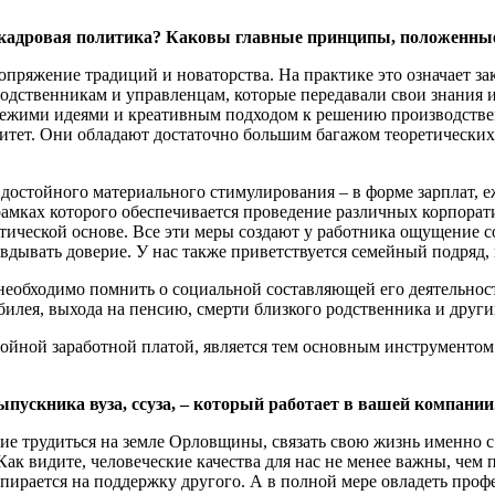
 кадровая политика? Каковы главные принципы, положенные 
пряжение традиций и новаторства. На практике это означает з
одственникам и управленцам, которые передавали свои знания 
свежими идеями и креативным подходом к решению производств
тет. Они обладают достаточно большим багажом теоретических 
ма достойного материального стимулирования – в форме зарплат
 рамках которого обеспечивается проведение различных корпор
атической основе. Все эти меры создают у работника ощущение 
ывать доверие. У нас также приветствуется семейный подряд, к
еобходимо помнить о социальной составляющей его деятельност
илея, выхода на пенсию, смерти близкого родственника и други
тойной заработной платой, является тем основным инструментом
ыпускника вуза, ссуза, – который работает в вашей компании
ание трудиться на земле Орловщины, связать свою жизнь именн
Как видите, человеческие качества для нас не менее важны, чем 
опирается на поддержку другого. А в полной мере овладеть про