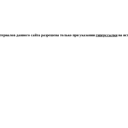
териалов данного сайта разрешена только при указании
гиперсcылки
на ис