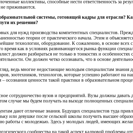
плоченные коллективы, способные нести ответственность за резу
и не приживаются.
 образовательной системы, готовящей кадры для отрасли? Ка
пути их решения?
овых для нужд производства компетентных специалистов. Прежде
аненностью теории от практического начала. Этим и объясняет
вейшие технологии, оборудование. К сожалению, в основе всех 
 то время как в условиях развивающегося рынка функции специ
ист должен разбираться не только в тонкостях и особенностях 
тельности. Он должен четко осознавать, что в основе деятельн
взгляд, ведь многие недостающие молодым специалистам знания 
аров, зоотехников, технологов, которые успешно работают на 
м – осознания ценности такой практики в образовательном проце
ное сотрудничество вузов и предприятий. Вузы должны давать д
этом случае мы будем получать на выходе полноценных специали
удентам дают отличные знания. Будущих специалистов туда при
ку или девушке после сельской школы получить высшее образова
ю работы с молодежью. Здесь у молодых людей, имеющих желани
гогического сообщества на такой аспект кадровой проблемы от