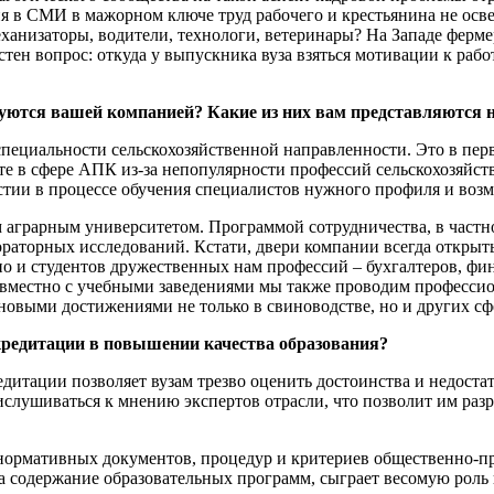
я в СМИ в мажорном ключе труд рабочего и крестьянина не осве
ханизаторы, водители, технологи, ветеринары? На Западе ферме
ен вопрос: откуда у выпускника вуза взяться мотивации к работ
изуются вашей компанией? Какие из них вам представляются
специальности сельскохозяйственной направленности. Это в пер
те в сфере АПК из-за непопулярности профессий сельскохозяйст
тии в процессе обучения специалистов нужного профиля и возм
 аграрным университетом. Программой сотрудничества, в част
раторных исследований. Кстати, двери компании всегда открыты
 но и студентов дружественных нам профессий – бухгалтеров, фи
вместно с учебными заведениями мы также проводим профессио
новыми достижениями не только в свиноводстве, но и других с
кредитации в повышении качества образования?
итации позволяет вузам трезво оценить достоинства и недоста
ислушиваться к мнению экспертов отрасли, что позволит им разр
ех нормативных документов, процедур и критериев общественно-
 на содержание образовательных программ, сыграет весомую рол