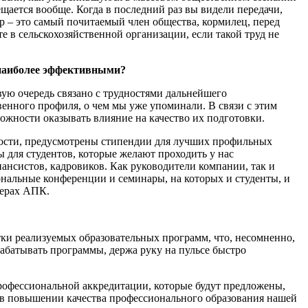
щается вообще. Когда в последний раз вы видели передачи,
р – это самый почитаемый член общества, кормилец, перед
е в сельскохозяйственной организации, если такой труд не
 наиболее эффективными?
вую очередь связано с трудностями дальнейшего
венного профиля, о чем мы уже упоминали. В связи с этим
ожности оказывать влияние на качество их подготовки.
ности, предусмотрены стипендии для лучших профильных
 для студентов, которые желают проходить у нас
нансистов, кадровиков. Как руководители компании, так и
нальные конференции и семинары, на которых и студенты, и
ферах АПК.
тки реализуемых образовательных программ, что, несомненно,
абатывать программы, держа руку на пульсе быстро
профессиональной аккредитации, которые будут предложены,
ь в повышении качества профессионального образования нашей