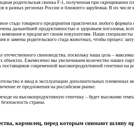
ридная родительская свинка F-1, полученная при скрещивании 
 в разных регионах России и ближнего зарубежья. В их числе к
ое стадо товарного предприятия практически любого формата 
очены дальнейшей продуктивностью и здоровьем поголовья, всег
 компания и предлагает своим покупателям. Наши специалисты 
я и замены родительского стада животных, чтобы процесс запу
отечественного свиноводства, поскольку наша цель – максималь
ых объектах. Ежемесячно мы увеличиваем количество наших пар
 поставщиков современной высокопродуктивной генетики на рос
ительство и ввод в эксплуатацию дополнительных племенных мо
личение ее предложения на российском рынке.
реходе на высокопродуктивную генетику – будет высокими темп
безопасность страны.
ства, кормилец, перед которым снимают шляпу пр