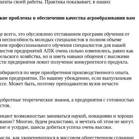
льтаты своей работы. Практика показывает, в наших
кие проблемы в обеспечении качества агрообразования вам
 всего, это обусловлено отставанием программ обучения от
ся неспособность молодых специалистов в полном объеме
схем профессионального обучения специалистов для нашей
алистов предприятий АПК очень сильно изменились, равно как
сельского хозяйства, но и иметь навыки общения с высокими
ости предприятия лежит получение конкурентного продукта.
добираются по мере приобретения производственного опыта.
нашем предприятии. По нашему убеждению, если выпускникам
ссе. Может быть, поэтому преподаватели вузов нечасто
обротные теоретические знания, а предприятия с готовностью
стов.
влекают возможностью заниматься наукой, новациями и хорошо
ние? Многие, будем реалистами, и мечтать об этом не могут.
е и усердие, шансы добиться успеха очень высоки.
расли, как укоренившуюся в массовом общественном сознании