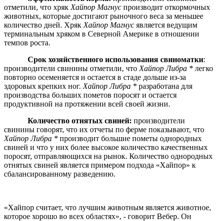
отметили, что хряк
Хайпор Магнус
производит откормочных
животных, которые достигают рыночного веса за меньшее
количество дней. Хряк
Хайпор Магнус
является ведущим
терминальным хряком в Северной Америке в отношении
темпов роста.
Срок хозяйственного использования свиноматки
:
производители свинины отметили, что
Хайпор Либра *
легко
повторно осеменяется и остается в стаде дольше из-за
здоровых крепких ног.
Хайпор Либра *
разработана для
производства больших пометов поросят и остается
продуктивной на протяжении всей своей жизни.
Количество отнятых свиней:
производители
свинины говорят, что их отчеты по ферме показывают, что
Хайпор Либра *
производит большие пометы однородных
свиней и что у них более высокое количество качественных
поросят, отправляющихся на рынок. Количество однородных
отнятых свиней является примером подхода «Хайпор» к
сбалансированному разведению.
«Хайпор считает, что лучшим животным является животное,
которое хорошо во всех областях», - говорит Вебер. Он