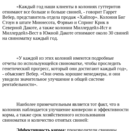
«Каждый год наши клиенты в колониях гуттеритов
отнимают все больше и больше свиней, - говорит Гаррет
Вебер, представитель отдела продаж «Хайпор». Колония Биг
Стоун в штате Миннесота, Фэрвью и Спринг Крик в
Северной Дакоте, а также колонии Миллердейл-Ист и
Миллердейл-Вест в Южной Дакоте отнимают около 30 свиней
на свиноматку каждый год.
«У каждой из этих колоний имеются подробные
отчеты по использующейся свиноматке, чтобы проследить
генетический прогресс, который они достигают каждый год»,
- объясняет Вебер. «Они очень хорошие менеджеры, и они
увидели значительное улучшение в общей системе
рентабельности».
Наиболее примечательным является тот факт, что в
колониях наблюдается улучшение конверсии и эффективности
корма, а также срок хозяйственного использования
свиноматки и количество отнятых свиней:
Эффективность корма:
производители свинины