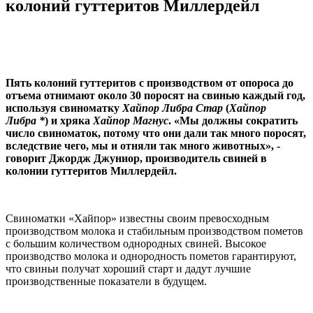
колоний гуттеритов Миллердейл
Пять колоний гуттеритов с производством от опороса до
отъема отнимают около 30 поросят на свинью каждый год,
используя свиноматку
Хайпор Либра Стар
(
Хайпор
Либра *
) и хряка
Хайпор Магнус
. «Мы должны сократить
число свиноматок, потому что они дали так много поросят,
вследствие чего, мы и отняли так много животных», -
говорит Джордж Джуниор, производитель свиней в
колонии гуттеритов Миллердейл.
Свиноматки «Хайпор» известны своим превосходным
производством молока и стабильным производством пометов
с большим количеством однородных свиней. Высокое
производство молока и однородность пометов гарантируют,
что свиньи получат хороший старт и дадут лучшие
производственные показатели в будущем.